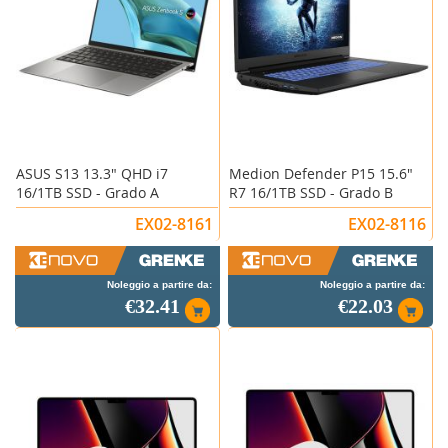
ASUS S13 13.3" QHD i7
Medion Defender P15 15.6"
16/1TB SSD - Grado A
R7 16/1TB SSD - Grado B
EX02-8161
EX02-8116
Noleggio a partire da:
Noleggio a partire da:
€32.41
€22.03