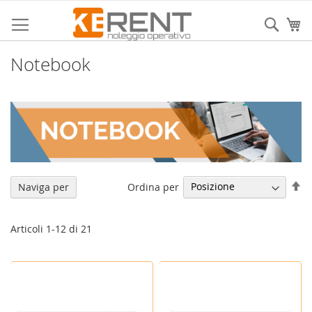
Salta
al
Sear
Ca
contenuto
Notebook
Im
Ordina per
Naviga per
la
di
de
Articoli
1
-
12
di
21