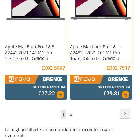
Apple MacBook Pro 18.3 -
Apple Macbook Pro 18.1 -
A2442 2021 14" M1 Pro
A2485 - 2021 16" M1 Pro
16/512 SSD - Grado B
16/512GB SSD - Grado B
EX02-5667
EX02-7917
Noleggio a partire da:
Noleggio a partire da:
€27.22
€29.81
Pagina
Pagin
Succe
Attualmente
Pagina
1
2
stai
Le migliori offerte su notebook nuovi, ricondizionati e
leggendo
rigenerati.