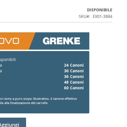
DISPONIBILE
SKU
EX01-3884
sponibili
a
24
Canoni
a
30
Canoni
36
Canoni
48
Canoni
60
Canoni
ori sono a puro scopo illustrativo, il canone effettivo
le alla finalizzazione del carrello.
Aggiungi