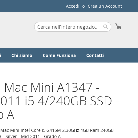
Accedi
Crea un Account
Carrello
Search
Search
i
Chi siamo
Come Funziona
Contatti
 Mac Mini A1347 -
011 i5 4/240GB SSD -
o A
 Mac Mini Intel Core i5-2415M 2.30GHz 4GB Ram 240GB
 - Silver - Mid 2011 - Grado A