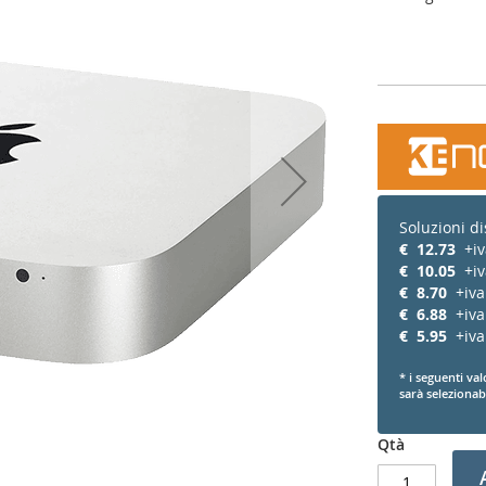
Soluzioni di
€
12.73
+iv
€
10.05
+iv
€
8.70
+iva
€
6.88
+iva
€
5.95
+iva
* i seguenti val
sarà selezionabi
Qtà