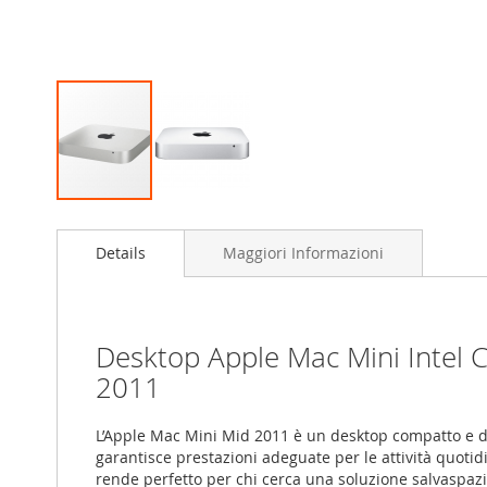
Vai
all'inizio
Details
Maggiori Informazioni
della
galleria
di
immagini
Desktop Apple Mac Mini Intel 
2011
L’Apple Mac Mini Mid 2011 è un desktop compatto e dal 
garantisce prestazioni adeguate per le attività quotidi
rende perfetto per chi cerca una soluzione salvaspazio