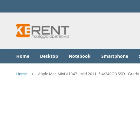
Salta
al
contenuto
Home
Desktop
Notebook
Smartphone
Home
Apple Mac Mini A1347 - Mid 2011 i5 4/240GB SSD - Grado
Vai
alla
fine
della
galleria
di
immagini