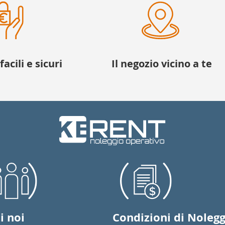
acili e sicuri
Il negozio vicino a te
Condizioni di Nolegg
i noi