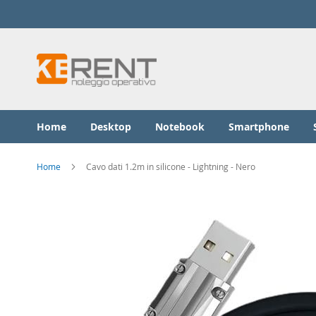
Salta
al
contenuto
Home
Desktop
Notebook
Smartphone
Home
Cavo dati 1.2m in silicone - Lightning - Nero
Vai
alla
fine
della
galleria
di
immagini