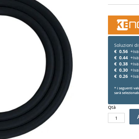
Soluzioni di
€
0.56
+iva
€
0.44
+iva
€
0.38
+iva
€
0.30
+iva
€
0.26
+iva
* i seguenti val
sarà selezionabi
Qtà