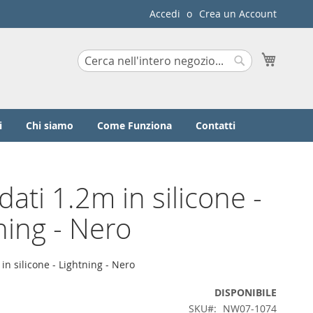
Accedi
Crea un Account
Carrello
Search
Search
i
Chi siamo
Come Funziona
Contatti
dati 1.2m in silicone -
ning - Nero
in silicone - Lightning - Nero
DISPONIBILE
SKU
NW07-1074