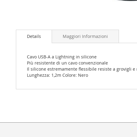
Vai
all'inizio
Details
Maggiori Informazioni
della
galleria
di
immagini
Cavo USB-A a Lightning in silicone
Più resistente di un cavo convenzionale
Il silicone estremamente flessibile resiste a grovigli e
Lunghezza: 1,2m Colore: Nero