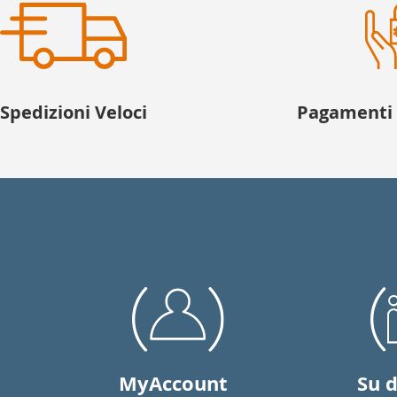
Spedizioni Veloci
Pagamenti f
MyAccount
Su d