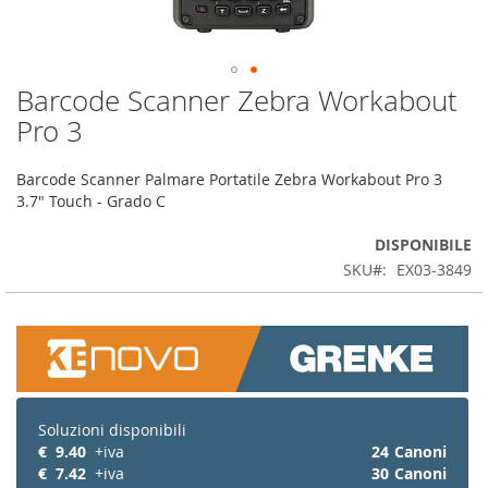
Barcode Scanner Zebra Workabout
Vai
all'inizio
Pro 3
della
galleria
Barcode Scanner Palmare Portatile Zebra Workabout Pro 3
di
3.7" Touch - Grado C
immagini
DISPONIBILE
SKU
EX03-3849
Soluzioni disponibili
€
9.40
+iva
24
Canoni
€
7.42
+iva
30
Canoni