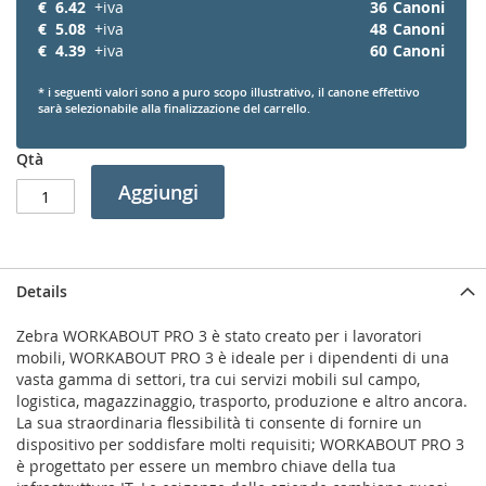
€
6.42
+iva
36
Canoni
€
5.08
+iva
48
Canoni
€
4.39
+iva
60
Canoni
* i seguenti valori sono a puro scopo illustrativo, il canone effettivo
sarà selezionabile alla finalizzazione del carrello.
Qtà
Aggiungi
Details
Zebra WORKABOUT PRO 3 è stato creato per i lavoratori
mobili, WORKABOUT PRO 3 è ideale per i dipendenti di una
vasta gamma di settori, tra cui servizi mobili sul campo,
logistica, magazzinaggio, trasporto, produzione e altro ancora.
La sua straordinaria flessibilità ti consente di fornire un
dispositivo per soddisfare molti requisiti; WORKABOUT PRO 3
è progettato per essere un membro chiave della tua